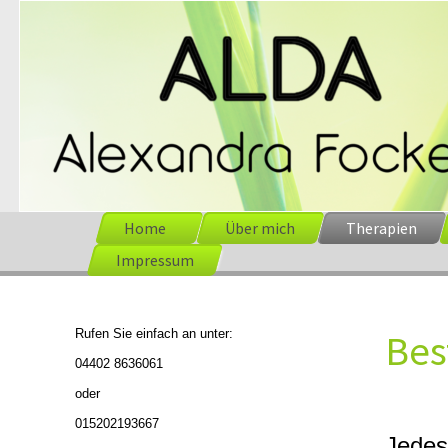
Home
Über mich
Therapien
Impressum
Rufen Sie einfach an unter:
Bes
04402 8636061
oder
015202193667
Jedes