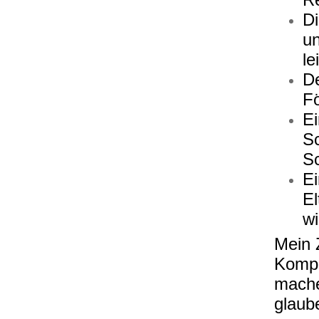
Di
un
le
De
Fö
Ei
Sc
Sc
Ei
El
wi
Mein Z
Kompe
mache
glaub