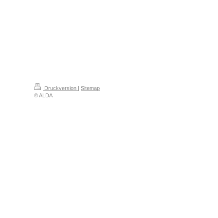
Druckversion
|
Sitemap
© ALDA