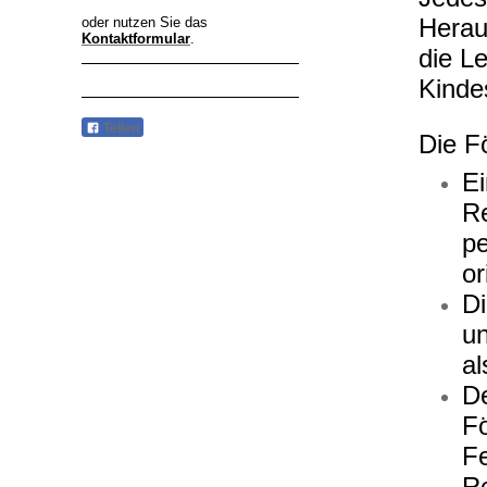
Herau
oder nutzen Sie das
Kontaktformular
.
die Le
Kinde
Teilen
Die F
Ei
Re
pe
or
Di
u
al
De
F
Fe
Re